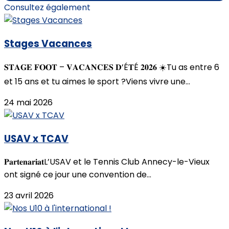
Consultez également
Stages Vacances
𝐒𝐓𝐀𝐆𝐄 𝐅𝐎𝐎𝐓 – 𝐕𝐀𝐂𝐀𝐍𝐂𝐄𝐒 𝐃’É𝐓É 𝟐𝟎𝟐𝟔 ☀️Tu as entre 6
et 15 ans et tu aimes le sport ?Viens vivre une...
24 mai 2026
USAV x TCAV
𝐏𝐚𝐫𝐭𝐞𝐧𝐚𝐫𝐢𝐚𝐭L’USAV et le Tennis Club Annecy-le-Vieux
ont signé ce jour une convention de...
23 avril 2026