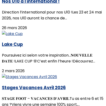
Nos U10 à l'international !
Direction l’international pour nos U10 !Les 23 et 24 mai
2026, nos U10 auront la chance de...
26 mars 2026
Lake Cup
Poursuivez ici selon votre inspiration...𝐍𝐎𝐔𝐕𝐄𝐋𝐋𝐄
𝐃𝐀𝐓𝐄 !LAKE CUP 🌸C’est enfin l’heure !Découvrez...
2 mars 2026
Stages Vacances Avril 2026
𝐒𝐓𝐀𝐆𝐄 𝐅𝐎𝐎𝐓 – 𝐕𝐀𝐂𝐀𝐍𝐂𝐄𝐒 𝐃’𝐀𝐕𝐑𝐈𝐋Tu as entre 6 et 15
ans ?Viens vivre une semaine 100% sport,...