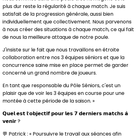
plus dur reste la régularité à chaque match. Je suis
satisfait de la progression générale, aussi bien
individuellement que collectivement. Nous parvenons
à nous créer des situations à chaque match, ce qui fait
de nous la meilleure attaque de notre poule.
J'insiste sur le fait que nous travaillons en étroite
collaboration entre nos 3 équipes séniors et que la
concurrence saine mise en place permet de garder
concerné un grand nombre de joueurs.
En tant que responsable du Pôle Séniors, c'est un
plaisir que de voir les 3 équipes en course pour une
montée à cette période de la saison. »
𝗤𝘂𝗲𝗹 𝗲𝘀𝘁 𝗹’𝗼𝗯𝗷𝗲𝗰𝘁𝗶𝗳 𝗽𝗼𝘂𝗿 𝗹𝗲𝘀 𝟳 𝗱𝗲𝗿𝗻𝗶𝗲𝗿𝘀 𝗺𝗮𝘁𝗰𝗵𝘀 𝗮̀
𝘃𝗲𝗻𝗶𝗿 ?
💬 Patrick : « Poursuivre le travail aux séances afin