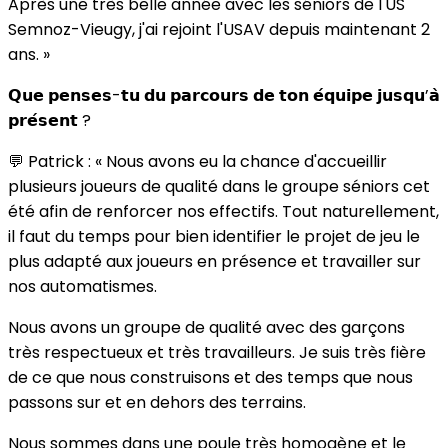
Après une très belle année avec les séniors de l'US
Semnoz-Vieugy, j'ai rejoint l'USAV depuis maintenant 2
ans. »
𝗤𝘂𝗲 𝗽𝗲𝗻𝘀𝗲𝘀-𝘁𝘂 𝗱𝘂 𝗽𝗮𝗿𝗰𝗼𝘂𝗿𝘀 𝗱𝗲 𝘁𝗼𝗻 𝗲́𝗾𝘂𝗶𝗽𝗲 𝗷𝘂𝘀𝗾𝘂’𝗮̀
𝗽𝗿𝗲́𝘀𝗲𝗻𝘁 ?
💬 Patrick : « Nous avons eu la chance d'accueillir
plusieurs joueurs de qualité dans le groupe séniors cet
été afin de renforcer nos effectifs. Tout naturellement,
il faut du temps pour bien identifier le projet de jeu le
plus adapté aux joueurs en présence et travailler sur
nos automatismes.
Nous avons un groupe de qualité avec des garçons
très respectueux et très travailleurs. Je suis très fière
de ce que nous construisons et des temps que nous
passons sur et en dehors des terrains.
Nous sommes dans une poule très homogène et le