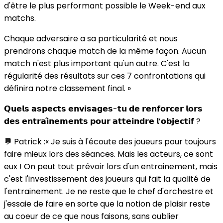
d'être le plus performant possible le Week-end aux
matchs.
Chaque adversaire a sa particularité et nous
prendrons chaque match de la même façon. Aucun
match n'est plus important qu'un autre. C'est la
régularité des résultats sur ces 7 confrontations qui
définira notre classement final. »
𝗤𝘂𝗲𝗹𝘀 𝗮𝘀𝗽𝗲𝗰𝘁𝘀 𝗲𝗻𝘃𝗶𝘀𝗮𝗴𝗲𝘀-𝘁𝘂 𝗱𝗲 𝗿𝗲𝗻𝗳𝗼𝗿𝗰𝗲𝗿 𝗹𝗼𝗿𝘀
𝗱𝗲𝘀 𝗲𝗻𝘁𝗿𝗮𝗶̂𝗻𝗲𝗺𝗲𝗻𝘁𝘀 𝗽𝗼𝘂𝗿 𝗮𝘁𝘁𝗲𝗶𝗻𝗱𝗿𝗲 𝗹’𝗼𝗯𝗷𝗲𝗰𝘁𝗶𝗳 ?
💬 Patrick :« Je suis à l'écoute des joueurs pour toujours
faire mieux lors des séances. Mais les acteurs, ce sont
eux ! On peut tout prévoir lors d'un entrainement, mais
c'est l'investissement des joueurs qui fait la qualité de
l'entrainement. Je ne reste que le chef d'orchestre et
j'essaie de faire en sorte que la notion de plaisir reste
au coeur de ce que nous faisons, sans oublier