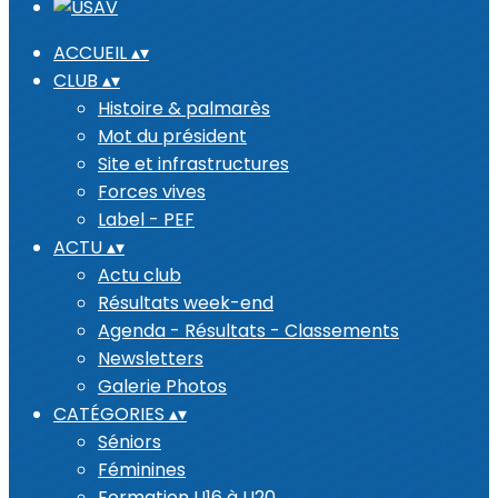
ACCUEIL
▴
▾
CLUB
▴
▾
Histoire & palmarès
Mot du président
Site et infrastructures
Forces vives
Label - PEF
ACTU
▴
▾
Actu club
Résultats week-end
Agenda - Résultats - Classements
Newsletters
Galerie Photos
CATÉGORIES
▴
▾
Séniors
Féminines
Formation U16 à U20