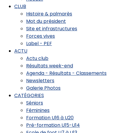
CLUB
Histoire & palmarès
Mot du président
Site et infrastructures
Forces vives
Label - PEF
ACTU
Actu club
Résultats week-end
Agenda - Résultats - Classements
Newsletters
Galerie Photos
CATÉGORIES
Séniors
Féminines
Formation U16 à U20
Pré-formation U15-U14
Ecole de foot U7 à U13