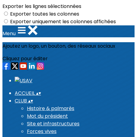
Exporter les lignes sélectionnées
Exporter toutes les colonnes
Exporter uniquement les colonnes affichées
Menu
Ajoutez un logo, un bouton, des réseaux sociaux
Cliquez pour éditer
ACCUEIL
▴
▾
CLUB
▴
▾
Histoire & palmarès
Mot du président
Site et infrastructures
Forces vives