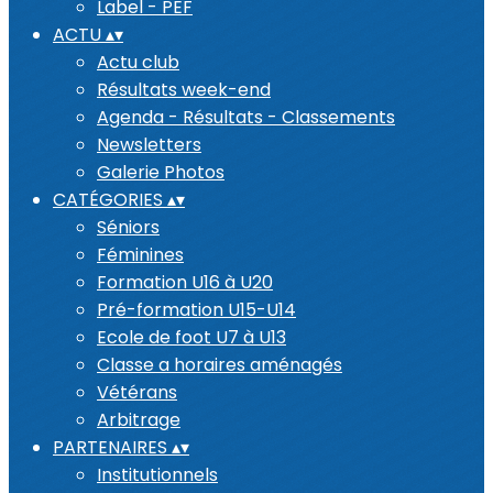
Label - PEF
ACTU
▴
▾
Actu club
Résultats week-end
Agenda - Résultats - Classements
Newsletters
Galerie Photos
CATÉGORIES
▴
▾
Séniors
Féminines
Formation U16 à U20
Pré-formation U15-U14
Ecole de foot U7 à U13
Classe a horaires aménagés
Vétérans
Arbitrage
PARTENAIRES
▴
▾
Institutionnels