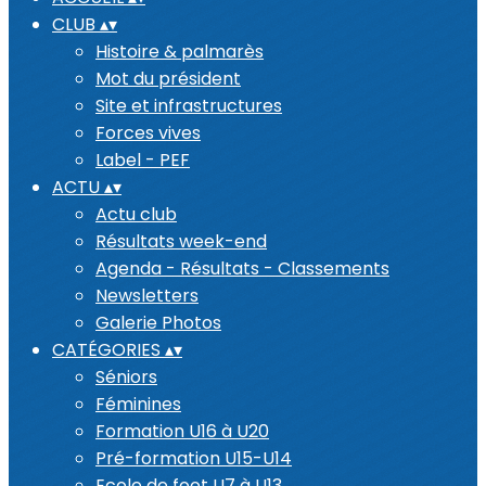
CLUB
▴
▾
Histoire & palmarès
Mot du président
Site et infrastructures
Forces vives
Label - PEF
ACTU
▴
▾
Actu club
Résultats week-end
Agenda - Résultats - Classements
Newsletters
Galerie Photos
CATÉGORIES
▴
▾
Séniors
Féminines
Formation U16 à U20
Pré-formation U15-U14
Ecole de foot U7 à U13