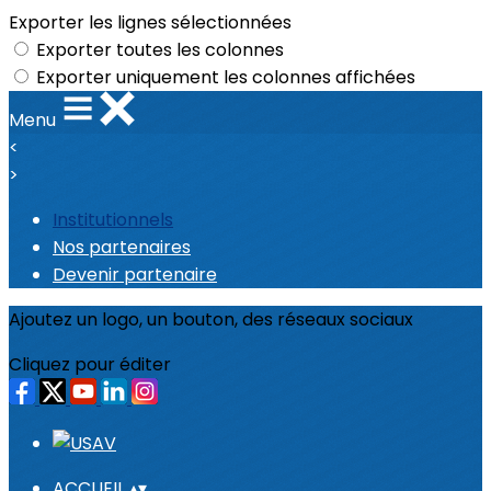
Exporter les lignes sélectionnées
Exporter toutes les colonnes
Exporter uniquement les colonnes affichées
Menu
<
>
Institutionnels
Nos partenaires
Devenir partenaire
Ajoutez un logo, un bouton, des réseaux sociaux
Cliquez pour éditer
ACCUEIL
▴
▾