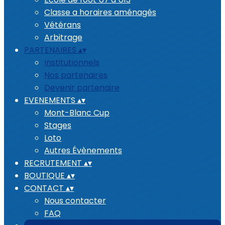
Classe a horaires aménagés
Vétérans
Arbitrage
PARTENAIRES
▴
▾
Institutionnels
Nos partenaires
Devenir partenaire
EVENEMENTS
▴
▾
Mont-Blanc Cup
Stages
Loto
Autres Évènements
RECRUTEMENT
▴
▾
BOUTIQUE
▴
▾
CONTACT
▴
▾
Nous contacter
FAQ