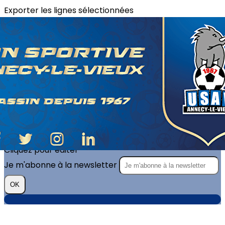
Exporter les lignes sélectionnées
Exporter toutes les colonnes
Exporter uniquement les colonnes affichées
Menu
?>
Images de la page d'accueil
Cliquez pour éditer
Texte, bouton et/ou inscription à la newsletter
Cliquez pour éditer
Je m'abonne à la newsletter
OK