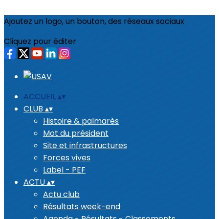
Ajoutez un logo, un bouton, des réseaux sociaux
Cliquez pour éditer
ACCUEIL
▴
▾
CLUB
▴
▾
Histoire & palmarès
Mot du président
Site et infrastructures
Forces vives
Label - PEF
ACTU
▴
▾
Actu club
Résultats week-end
Agenda - Résultats - Classements