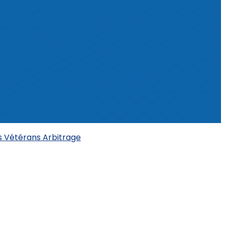
s
Vétérans
Arbitrage