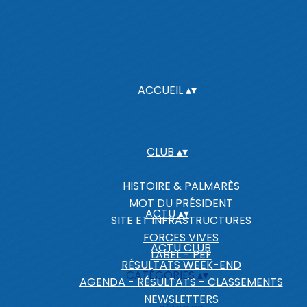
ACCUEIL
▴
▾
CLUB
▴
▾
HISTOIRE & PALMARÈS
MOT DU PRÉSIDENT
ACTU
▴
▾
SITE ET INFRASTRUCTURES
FORCES VIVES
ACTU CLUB
LABEL - PEF
RÉSULTATS WEEK-END
CATÉGORIES
▴
▾
AGENDA - RÉSULTATS - CLASSEMENTS
NEWSLETTERS