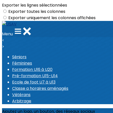
Exporter les lignes sélectionnées
Exporter toutes les colonnes
Exporter uniquement les colonnes affichées
Menu
<
>
Séniors
Féminines
Formation U16 à U20
Pré-formation U15-U14
Ecole de foot U7 à U13
Classe a horaires aménagés
Vétérans
Arbitrage
Ajoutez un logo, un bouton, des réseaux sociaux