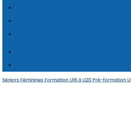
Séniors
Féminines
Formation U16 à U20
Pré-formation 