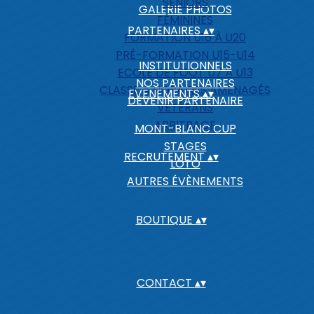
SÉNIORS
GALERIE PHOTOS
FÉMININES
PARTENAIRES
▴
▾
FORMATION U16 À U20
PRÉ-FORMATION U15-U14
INSTITUTIONNELS
ECOLE DE FOOT U7 À U13
NOS PARTENAIRES
CLASSE A HORAIRES AMÉNAGÉS
EVENEMENTS
▴
▾
DEVENIR PARTENAIRE
VÉTÉRANS
ARBITRAGE
MONT-BLANC CUP
STAGES
RECRUTEMENT
▴
▾
LOTO
AUTRES ÉVÈNEMENTS
BOUTIQUE
▴
▾
CONTACT
▴
▾