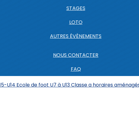
STAGES
LOTO
AUTRES ÉVÈNEMENTS
NOUS CONTACTER
FAQ
U15-U14
Ecole de foot U7 à U13
Classe a horaires aménagé