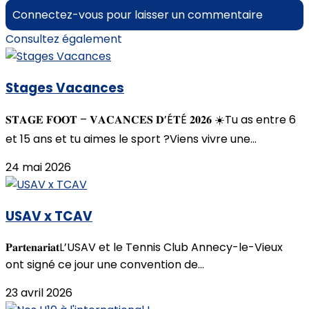
Connectez-vous pour laisser un commentaire
Consultez également
Stages Vacances
𝐒𝐓𝐀𝐆𝐄 𝐅𝐎𝐎𝐓 – 𝐕𝐀𝐂𝐀𝐍𝐂𝐄𝐒 𝐃’É𝐓É 𝟐𝟎𝟐𝟔 ☀️Tu as entre 6
et 15 ans et tu aimes le sport ?Viens vivre une...
24 mai 2026
USAV x TCAV
𝐏𝐚𝐫𝐭𝐞𝐧𝐚𝐫𝐢𝐚𝐭L’USAV et le Tennis Club Annecy-le-Vieux
ont signé ce jour une convention de...
23 avril 2026