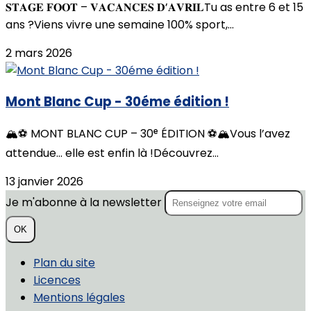
𝐒𝐓𝐀𝐆𝐄 𝐅𝐎𝐎𝐓 – 𝐕𝐀𝐂𝐀𝐍𝐂𝐄𝐒 𝐃’𝐀𝐕𝐑𝐈𝐋Tu as entre 6 et 15
ans ?Viens vivre une semaine 100% sport,...
2 mars 2026
Mont Blanc Cup - 30éme édition !
🏔️⚽️ MONT BLANC CUP – 30ᵉ ÉDITION ⚽️🏔️Vous l’avez
attendue… elle est enfin là !Découvrez...
13 janvier 2026
Je m'abonne à la newsletter
OK
Plan du site
Licences
Mentions légales