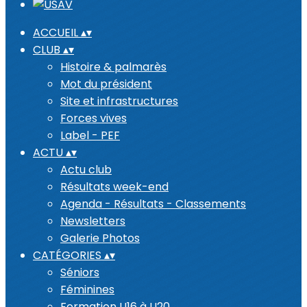
ACCUEIL
▴
▾
CLUB
▴
▾
Histoire & palmarès
Mot du président
Site et infrastructures
Forces vives
Label - PEF
ACTU
▴
▾
Actu club
Résultats week-end
Agenda - Résultats - Classements
Newsletters
Galerie Photos
CATÉGORIES
▴
▾
Séniors
Féminines
Formation U16 à U20