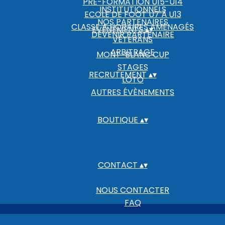
PRÉ-FORMATION U15-U14
INSTITUTIONNELS
ECOLE DE FOOT U7 À U13
NOS PARTENAIRES
CLASSE A HORAIRES AMÉNAGÉS
EVENEMENTS
▴
▾
DEVENIR PARTENAIRE
VÉTÉRANS
ARBITRAGE
MONT-BLANC CUP
STAGES
RECRUTEMENT
▴
▾
LOTO
AUTRES ÉVÈNEMENTS
BOUTIQUE
▴
▾
CONTACT
▴
▾
NOUS CONTACTER
FAQ