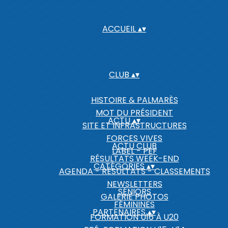
ACCUEIL
▴
▾
CLUB
▴
▾
HISTOIRE & PALMARÈS
MOT DU PRÉSIDENT
ACTU
▴
▾
SITE ET INFRASTRUCTURES
FORCES VIVES
ACTU CLUB
LABEL - PEF
RÉSULTATS WEEK-END
CATÉGORIES
▴
▾
AGENDA - RÉSULTATS - CLASSEMENTS
NEWSLETTERS
SÉNIORS
GALERIE PHOTOS
FÉMININES
PARTENAIRES
▴
▾
FORMATION U16 À U20