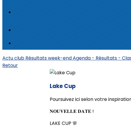
Actu club
Résultats week-end
Agenda - Résultats - Cl
Retour
Lake Cup
Poursuivez ici selon votre inspiration.
𝐍𝐎𝐔𝐕𝐄𝐋𝐋𝐄 𝐃𝐀𝐓𝐄 !
LAKE CUP 🌸