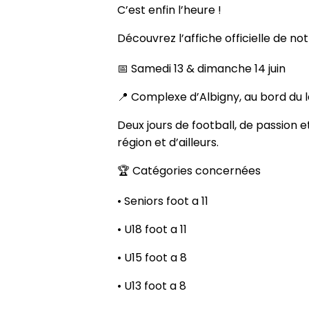
C’est enfin l’heure !
Découvrez l’affiche officielle de no
📅 Samedi 13 & dimanche 14 juin
📍 Complexe d’Albigny, au bord du 
Deux jours de football, de passion 
région et d’ailleurs.
🏆 Catégories concernées
• Seniors foot a 11
• U18 foot a 11
• U15 foot a 8
• U13 foot a 8