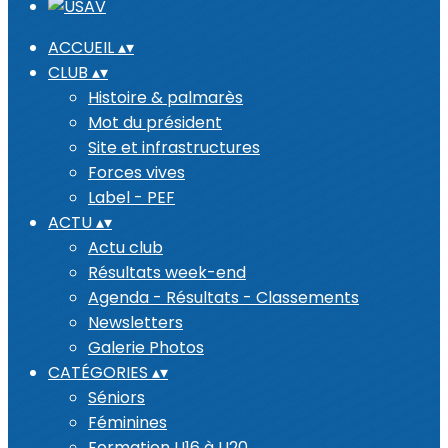
ACCUEIL
▴
▾
CLUB
▴
▾
Histoire & palmarès
Mot du président
Site et infrastructures
Forces vives
Label - PEF
ACTU
▴
▾
Actu club
Résultats week-end
Agenda - Résultats - Classements
Newsletters
Galerie Photos
CATÉGORIES
▴
▾
Séniors
Féminines
Formation U16 à U20