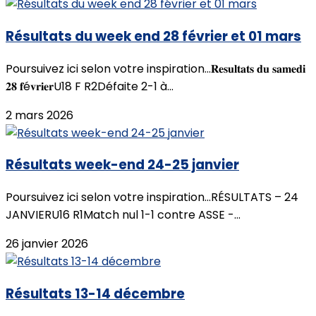
Résultats du week end 28 février et 01 mars
Poursuivez ici selon votre inspiration...𝐑𝐞𝐬𝐮𝐥𝐭𝐚𝐭𝐬 𝐝𝐮 𝐬𝐚𝐦𝐞𝐝𝐢
𝟐𝟖 𝐟é𝐯𝐫𝐢𝐞𝐫U18 F R2Défaite 2-1 à...
2 mars 2026
Résultats week-end 24-25 janvier
Poursuivez ici selon votre inspiration...RÉSULTATS – 24
JANVIERU16 R1Match nul 1-1 contre ASSE -...
26 janvier 2026
Résultats 13-14 décembre