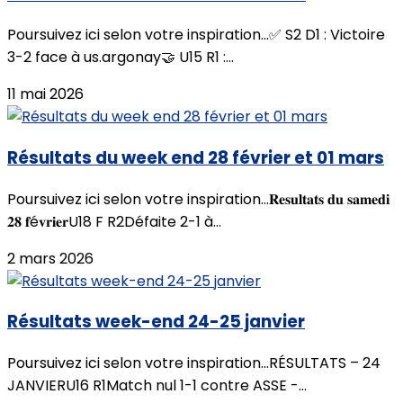
Poursuivez ici selon votre inspiration...✅ S2 D1 : Victoire
3-2 face à us.argonay🤝 U15 R1 :...
11 mai 2026
Résultats du week end 28 février et 01 mars
Poursuivez ici selon votre inspiration...𝐑𝐞𝐬𝐮𝐥𝐭𝐚𝐭𝐬 𝐝𝐮 𝐬𝐚𝐦𝐞𝐝𝐢
𝟐𝟖 𝐟é𝐯𝐫𝐢𝐞𝐫U18 F R2Défaite 2-1 à...
2 mars 2026
Résultats week-end 24-25 janvier
Poursuivez ici selon votre inspiration...RÉSULTATS – 24
JANVIERU16 R1Match nul 1-1 contre ASSE -...