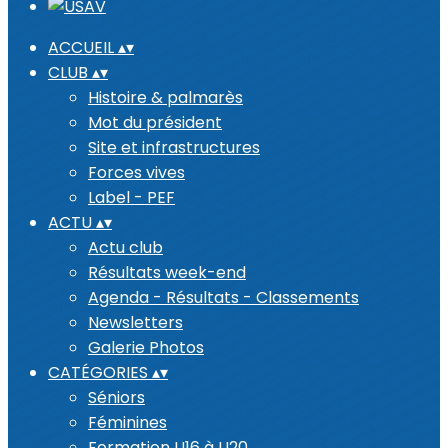
ACCUEIL
▴
▾
CLUB
▴
▾
Histoire & palmarès
Mot du président
Site et infrastructures
Forces vives
Label - PEF
ACTU
▴
▾
Actu club
Résultats week-end
Agenda - Résultats - Classements
Newsletters
Galerie Photos
CATÉGORIES
▴
▾
Séniors
Féminines
Formation U16 à U20