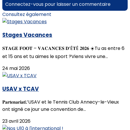
Connectez-vous pour laisser un commentaire
Consultez également
Stages Vacances
𝐒𝐓𝐀𝐆𝐄 𝐅𝐎𝐎𝐓 – 𝐕𝐀𝐂𝐀𝐍𝐂𝐄𝐒 𝐃’É𝐓É 𝟐𝟎𝟐𝟔 ☀️Tu as entre 6
et 15 ans et tu aimes le sport ?Viens vivre une...
24 mai 2026
USAV x TCAV
𝐏𝐚𝐫𝐭𝐞𝐧𝐚𝐫𝐢𝐚𝐭L’USAV et le Tennis Club Annecy-le-Vieux
ont signé ce jour une convention de...
23 avril 2026