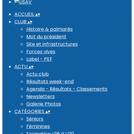
ACCUEIL
▴
▾
CLUB
▴
▾
Histoire & palmarès
Mot du président
Site et infrastructures
Forces vives
Label - PEF
ACTU
▴
▾
Actu club
Résultats week-end
Agenda - Résultats - Classements
Newsletters
Galerie Photos
CATÉGORIES
▴
▾
Séniors
Féminines
Formation U16 à U20