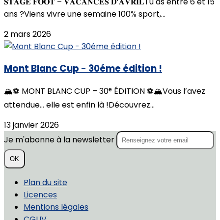
𝐒𝐓𝐀𝐆𝐄 𝐅𝐎𝐎𝐓 – 𝐕𝐀𝐂𝐀𝐍𝐂𝐄𝐒 𝐃’𝐀𝐕𝐑𝐈𝐋Tu as entre 6 et 15
ans ?Viens vivre une semaine 100% sport,...
2 mars 2026
Mont Blanc Cup - 30éme édition !
🏔️⚽️ MONT BLANC CUP – 30ᵉ ÉDITION ⚽️🏔️Vous l’avez
attendue… elle est enfin là !Découvrez...
13 janvier 2026
Je m'abonne à la newsletter
OK
Plan du site
Licences
Mentions légales
CGUV