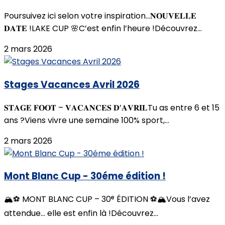
Poursuivez ici selon votre inspiration...𝐍𝐎𝐔𝐕𝐄𝐋𝐋𝐄
𝐃𝐀𝐓𝐄 !LAKE CUP 🌸C’est enfin l’heure !Découvrez...
2 mars 2026
Stages Vacances Avril 2026
𝐒𝐓𝐀𝐆𝐄 𝐅𝐎𝐎𝐓 – 𝐕𝐀𝐂𝐀𝐍𝐂𝐄𝐒 𝐃’𝐀𝐕𝐑𝐈𝐋Tu as entre 6 et 15
ans ?Viens vivre une semaine 100% sport,...
2 mars 2026
Mont Blanc Cup - 30éme édition !
🏔️⚽️ MONT BLANC CUP – 30ᵉ ÉDITION ⚽️🏔️Vous l’avez
attendue… elle est enfin là !Découvrez...