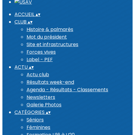
ACCUEIL
▴
▾
CLUB
▴
▾
Histoire & palmarès
Mot du président
Site et infrastructures
Forces vives
Label - PEF
ACTU
▴
▾
Actu club
Résultats week-end
Agenda - Résultats - Classements
Newsletters
Galerie Photos
CATÉGORIES
▴
▾
Séniors
Féminines
Formation U16 à U20