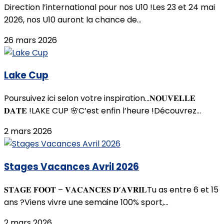
Direction l’international pour nos U10 !Les 23 et 24 mai
2026, nos U10 auront la chance de...
26 mars 2026
Lake Cup
Poursuivez ici selon votre inspiration...𝐍𝐎𝐔𝐕𝐄𝐋𝐋𝐄
𝐃𝐀𝐓𝐄 !LAKE CUP 🌸C’est enfin l’heure !Découvrez...
2 mars 2026
Stages Vacances Avril 2026
𝐒𝐓𝐀𝐆𝐄 𝐅𝐎𝐎𝐓 – 𝐕𝐀𝐂𝐀𝐍𝐂𝐄𝐒 𝐃’𝐀𝐕𝐑𝐈𝐋Tu as entre 6 et 15
ans ?Viens vivre une semaine 100% sport,...
2 mars 2026