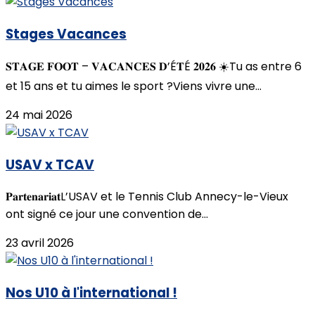
Stages Vacances
𝐒𝐓𝐀𝐆𝐄 𝐅𝐎𝐎𝐓 – 𝐕𝐀𝐂𝐀𝐍𝐂𝐄𝐒 𝐃’É𝐓É 𝟐𝟎𝟐𝟔 ☀️Tu as entre 6
et 15 ans et tu aimes le sport ?Viens vivre une...
24 mai 2026
USAV x TCAV
𝐏𝐚𝐫𝐭𝐞𝐧𝐚𝐫𝐢𝐚𝐭L’USAV et le Tennis Club Annecy-le-Vieux
ont signé ce jour une convention de...
23 avril 2026
Nos U10 à l'international !