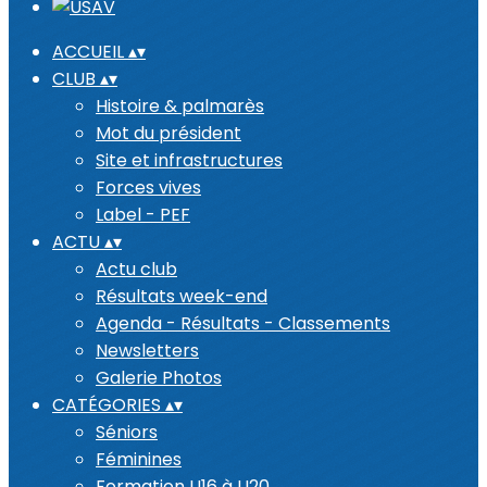
ACCUEIL
▴
▾
CLUB
▴
▾
Histoire & palmarès
Mot du président
Site et infrastructures
Forces vives
Label - PEF
ACTU
▴
▾
Actu club
Résultats week-end
Agenda - Résultats - Classements
Newsletters
Galerie Photos
CATÉGORIES
▴
▾
Séniors
Féminines
Formation U16 à U20