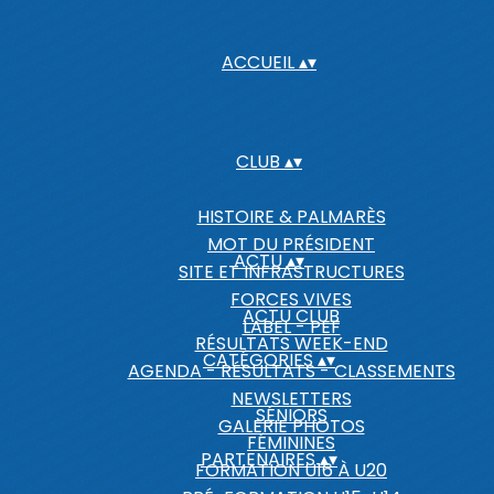
ACCUEIL
▴
▾
CLUB
▴
▾
HISTOIRE & PALMARÈS
MOT DU PRÉSIDENT
ACTU
▴
▾
SITE ET INFRASTRUCTURES
FORCES VIVES
ACTU CLUB
LABEL - PEF
RÉSULTATS WEEK-END
CATÉGORIES
▴
▾
AGENDA - RÉSULTATS - CLASSEMENTS
NEWSLETTERS
SÉNIORS
GALERIE PHOTOS
FÉMININES
PARTENAIRES
▴
▾
FORMATION U16 À U20