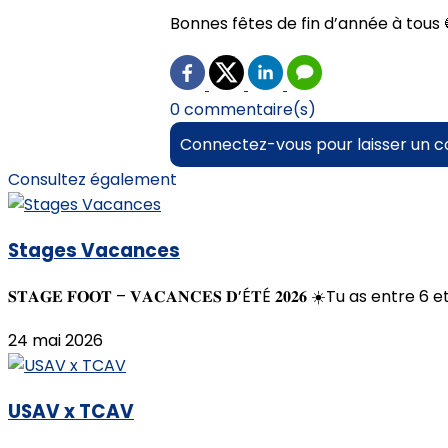
Bonnes fêtes de fin d’année à tous 
0 commentaire(s)
Connectez-vous pour laisser un 
Consultez également
Stages Vacances
𝐒𝐓𝐀𝐆𝐄 𝐅𝐎𝐎𝐓 – 𝐕𝐀𝐂𝐀𝐍𝐂𝐄𝐒 𝐃’É𝐓É 𝟐𝟎𝟐𝟔 ☀️Tu as entr
24 mai 2026
USAV x TCAV