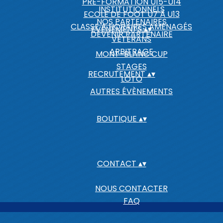
PRÉ-FORMATION U15-U14
INSTITUTIONNELS
ECOLE DE FOOT U7 À U13
NOS PARTENAIRES
CLASSE A HORAIRES AMÉNAGÉS
EVENEMENTS
▴
▾
DEVENIR PARTENAIRE
VÉTÉRANS
ARBITRAGE
MONT-BLANC CUP
STAGES
RECRUTEMENT
▴
▾
LOTO
AUTRES ÉVÈNEMENTS
BOUTIQUE
▴
▾
CONTACT
▴
▾
NOUS CONTACTER
FAQ