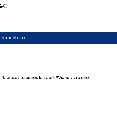
🔵⚪️
commentaire
e 6 et 15 ans et tu aimes le sport ?Viens vivre une...