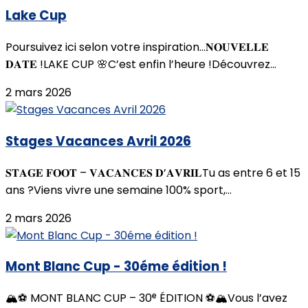
Lake Cup
Poursuivez ici selon votre inspiration...𝐍𝐎𝐔𝐕𝐄𝐋𝐋𝐄
𝐃𝐀𝐓𝐄 !LAKE CUP 🌸C’est enfin l’heure !Découvrez...
2 mars 2026
Stages Vacances Avril 2026
𝐒𝐓𝐀𝐆𝐄 𝐅𝐎𝐎𝐓 – 𝐕𝐀𝐂𝐀𝐍𝐂𝐄𝐒 𝐃’𝐀𝐕𝐑𝐈𝐋Tu as entre 6 et 15
ans ?Viens vivre une semaine 100% sport,...
2 mars 2026
Mont Blanc Cup - 30éme édition !
🏔️⚽️ MONT BLANC CUP – 30ᵉ ÉDITION ⚽️🏔️Vous l’avez