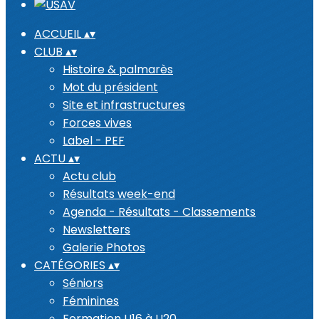
ACCUEIL
▴
▾
CLUB
▴
▾
Histoire & palmarès
Mot du président
Site et infrastructures
Forces vives
Label - PEF
ACTU
▴
▾
Actu club
Résultats week-end
Agenda - Résultats - Classements
Newsletters
Galerie Photos
CATÉGORIES
▴
▾
Séniors
Féminines
Formation U16 à U20