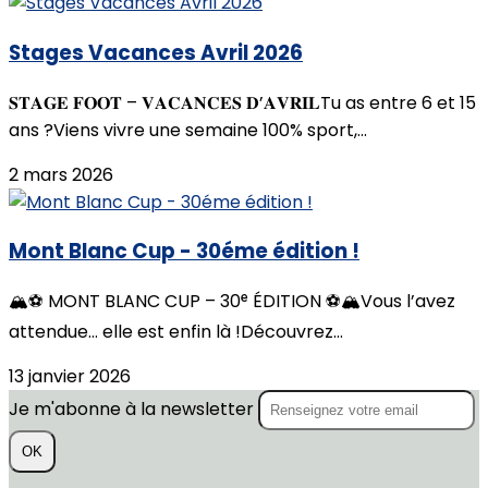
Stages Vacances Avril 2026
𝐒𝐓𝐀𝐆𝐄 𝐅𝐎𝐎𝐓 – 𝐕𝐀𝐂𝐀𝐍𝐂𝐄𝐒 𝐃’𝐀𝐕𝐑𝐈𝐋Tu as entre 6 et 15
ans ?Viens vivre une semaine 100% sport,...
2 mars 2026
Mont Blanc Cup - 30éme édition !
🏔️⚽️ MONT BLANC CUP – 30ᵉ ÉDITION ⚽️🏔️Vous l’avez
attendue… elle est enfin là !Découvrez...
13 janvier 2026
Je m'abonne à la newsletter
OK