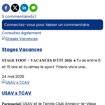
0 commentaire(s)
Connectez-vous pour laisser un commentaire
Consultez également
Stages Vacances
𝐒𝐓𝐀𝐆𝐄 𝐅𝐎𝐎𝐓 – 𝐕𝐀𝐂𝐀𝐍𝐂𝐄𝐒 𝐃’É𝐓É 𝟐𝟎𝟐𝟔 ☀️Tu as entre 6
et 15 ans et tu aimes le sport ?Viens vivre une...
24 mai 2026
USAV x TCAV
𝐏𝐚𝐫𝐭𝐞𝐧𝐚𝐫𝐢𝐚𝐭L’USAV et le Tennis Club Annecy-le-Vieux