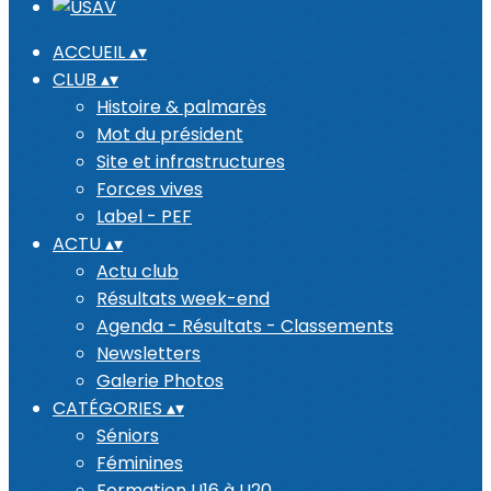
ACCUEIL
▴
▾
CLUB
▴
▾
Histoire & palmarès
Mot du président
Site et infrastructures
Forces vives
Label - PEF
ACTU
▴
▾
Actu club
Résultats week-end
Agenda - Résultats - Classements
Newsletters
Galerie Photos
CATÉGORIES
▴
▾
Séniors
Féminines
Formation U16 à U20