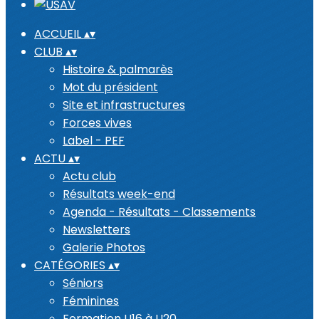
ACCUEIL
▴
▾
CLUB
▴
▾
Histoire & palmarès
Mot du président
Site et infrastructures
Forces vives
Label - PEF
ACTU
▴
▾
Actu club
Résultats week-end
Agenda - Résultats - Classements
Newsletters
Galerie Photos
CATÉGORIES
▴
▾
Séniors
Féminines
Formation U16 à U20