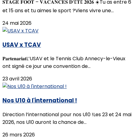
𝐒𝐓𝐀𝐆𝐄 𝐅𝐎𝐎𝐓 – 𝐕𝐀𝐂𝐀𝐍𝐂𝐄𝐒 𝐃’É𝐓É 𝟐𝟎𝟐𝟔 ☀️Tu as entre 6
et 15 ans et tu aimes le sport ?Viens vivre une...
24 mai 2026
USAV x TCAV
𝐏𝐚𝐫𝐭𝐞𝐧𝐚𝐫𝐢𝐚𝐭L’USAV et le Tennis Club Annecy-le-Vieux
ont signé ce jour une convention de...
23 avril 2026
Nos U10 à l'international !
Direction l’international pour nos U10 !Les 23 et 24 mai
2026, nos U10 auront la chance de...
26 mars 2026