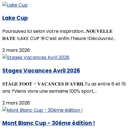
Lake Cup
Poursuivez ici selon votre inspiration...𝐍𝐎𝐔𝐕𝐄𝐋𝐋𝐄
𝐃𝐀𝐓𝐄 !LAKE CUP 🌸C’est enfin l’heure !Découvrez...
2 mars 2026
Stages Vacances Avril 2026
𝐒𝐓𝐀𝐆𝐄 𝐅𝐎𝐎𝐓 – 𝐕𝐀𝐂𝐀𝐍𝐂𝐄𝐒 𝐃’𝐀𝐕𝐑𝐈𝐋Tu as entre 6 et 15
ans ?Viens vivre une semaine 100% sport,...
2 mars 2026
Mont Blanc Cup - 30éme édition !