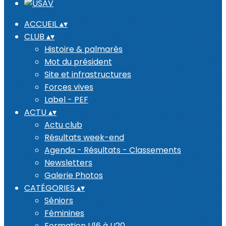
ACCUEIL
▴
▾
CLUB
▴
▾
Histoire & palmarès
Mot du président
Site et infrastructures
Forces vives
Label - PEF
ACTU
▴
▾
Actu club
Résultats week-end
Agenda - Résultats - Classements
Newsletters
Galerie Photos
CATÉGORIES
▴
▾
Séniors
Féminines
Formation U16 à U20