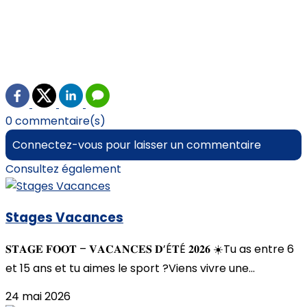
0 commentaire(s)
Connectez-vous pour laisser un commentaire
Consultez également
Stages Vacances
𝐒𝐓𝐀𝐆𝐄 𝐅𝐎𝐎𝐓 – 𝐕𝐀𝐂𝐀𝐍𝐂𝐄𝐒 𝐃’É𝐓É 𝟐𝟎𝟐𝟔 ☀️Tu as entre 6
et 15 ans et tu aimes le sport ?Viens vivre une...
24 mai 2026