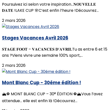
Poursuivez ici selon votre inspiration...𝐍𝐎𝐔𝐕𝐄𝐋𝐋𝐄
𝐃𝐀𝐓𝐄 !LAKE CUP 🌸C’est enfin l’heure !Découvrez...
2 mars 2026
Stages Vacances Avril 2026
𝐒𝐓𝐀𝐆𝐄 𝐅𝐎𝐎𝐓 – 𝐕𝐀𝐂𝐀𝐍𝐂𝐄𝐒 𝐃’𝐀𝐕𝐑𝐈𝐋Tu as entre 6 et 15
ans ?Viens vivre une semaine 100% sport,...
2 mars 2026
Mont Blanc Cup - 30éme édition !
🏔️⚽️ MONT BLANC CUP – 30ᵉ ÉDITION ⚽️🏔️Vous l’avez
attendue… elle est enfin là !Découvrez...