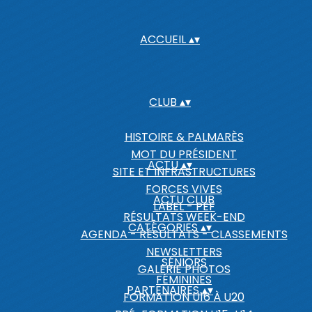
ACCUEIL
▴
▾
CLUB
▴
▾
HISTOIRE & PALMARÈS
MOT DU PRÉSIDENT
ACTU
▴
▾
SITE ET INFRASTRUCTURES
FORCES VIVES
ACTU CLUB
LABEL - PEF
RÉSULTATS WEEK-END
CATÉGORIES
▴
▾
AGENDA - RÉSULTATS - CLASSEMENTS
NEWSLETTERS
SÉNIORS
GALERIE PHOTOS
FÉMININES
PARTENAIRES
▴
▾
FORMATION U16 À U20