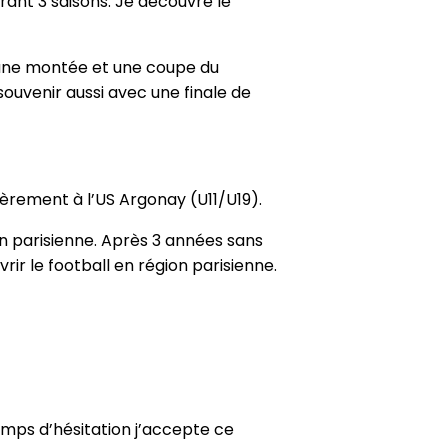
ant 3 saisons. Je découvre le
 (une montée et une coupe du
souvenir aussi avec une finale de
ièrement à l’US Argonay (U11/U19).
on parisienne. Après 3 années sans
rir le football en région parisienne.
emps d’hésitation j’accepte ce