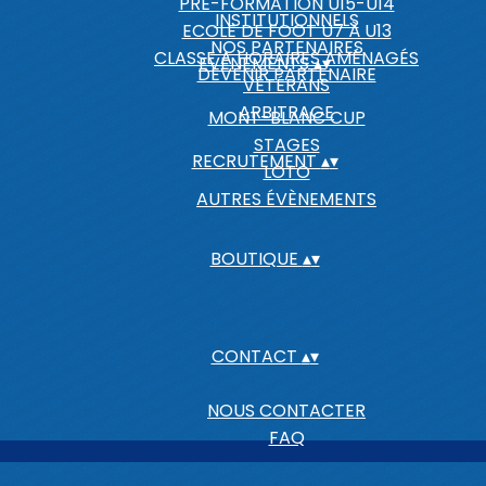
PRÉ-FORMATION U15-U14
INSTITUTIONNELS
ECOLE DE FOOT U7 À U13
NOS PARTENAIRES
CLASSE A HORAIRES AMÉNAGÉS
EVENEMENTS
▴
▾
DEVENIR PARTENAIRE
VÉTÉRANS
ARBITRAGE
MONT-BLANC CUP
STAGES
RECRUTEMENT
▴
▾
LOTO
AUTRES ÉVÈNEMENTS
BOUTIQUE
▴
▾
CONTACT
▴
▾
NOUS CONTACTER
FAQ