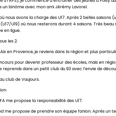
se STAPS), je commence à entraîner des jeunes à Poisy dur
rme un binôme avec mon ami Jérémy Lavorel.
où nous avons la charge des U17. Après 2 belles saisons
y (U17/U19) où nous resterons durant 4 saisons. Très beau 
e en ligue.
us les 2.
ix en Provence, je reviens dans la région et plus particul
concours pour devenir professeur des écoles, mais en régi
je reprends dans un petit club du 93 avec l’envie de découv
au club de Vaujours.
ion.
FA me propose la responsabilité des U17.
eynod me propose de prendre son équipe fanion. Après un t